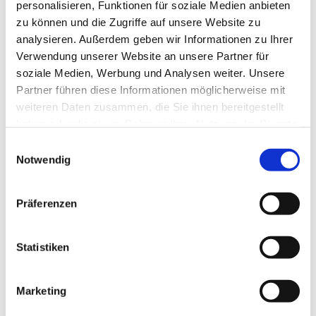
personalisieren, Funktionen für soziale Medien anbieten
zu können und die Zugriffe auf unsere Website zu
analysieren. Außerdem geben wir Informationen zu Ihrer
Verwendung unserer Website an unsere Partner für
soziale Medien, Werbung und Analysen weiter. Unsere
Social Media und andere
Partner führen diese Informationen möglicherweise mit
Onlinepräsenzen
weiteren Daten zusammen, die Sie ihnen bereitgestellt
haben oder die sie im Rahmen Ihrer Nutzung der Dienste
Dieses Impressum gilt auch für die
gesammelt haben.
E
folgenden Social-Media-Präsenzen und
Notwendig
i
Onlineprofile:
n
w
Präferenzen
https://instagram.com/malermeistersteffen
i
l
Haftungs- und
l
Statistiken
Schutzrechtshinweise
i
g
Marketing
Links auf fremde Webseiten: Die Inhalte
u
fremder Webseiten, auf die wir direkt oder
n