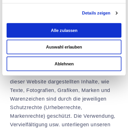
g
indirekt verweisen, liegen außerhalb
Details zeigen
s
unseres Verantwortungsbereiches und wir
a
machen sie uns nicht zu Eigen. Für alle
u
Alle zulassen
Inhalte und Nachteile, die aus der Nutzung
s
w
der in den verlinkten Webseiten aufrufbaren
Auswahl erlauben
a
Informationen entstehen, übernehmen wir
h
keine Verantwortung.
l
Ablehnen
Urheberrechte und Markenrechte: Alle auf
dieser Website dargestellten Inhalte, wie
Texte, Fotografien, Grafiken, Marken und
Warenzeichen sind durch die jeweiligen
Schutzrechte (Urheberrechte,
Markenrechte) geschützt. Die Verwendung,
Vervielfältigung usw. unterliegen unseren